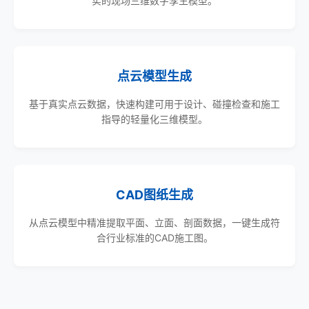
实的现场三维数字孪生模型。
点云模型生成
基于真实点云数据，快速构建可用于设计、碰撞检查和施工
指导的轻量化三维模型。
CAD图纸生成
从点云模型中精准提取平面、立面、剖面数据，一键生成符
合行业标准的CAD施工图。