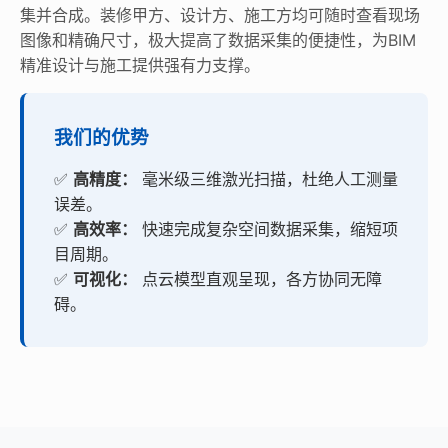
集并合成。装修甲方、设计方、施工方均可随时查看现场
图像和精确尺寸，极大提高了数据采集的便捷性，为BIM
精准设计与施工提供强有力支撑。
我们的优势
✅
高精度：
毫米级三维激光扫描，杜绝人工测量
误差。
✅
高效率：
快速完成复杂空间数据采集，缩短项
目周期。
✅
可视化：
点云模型直观呈现，各方协同无障
碍。